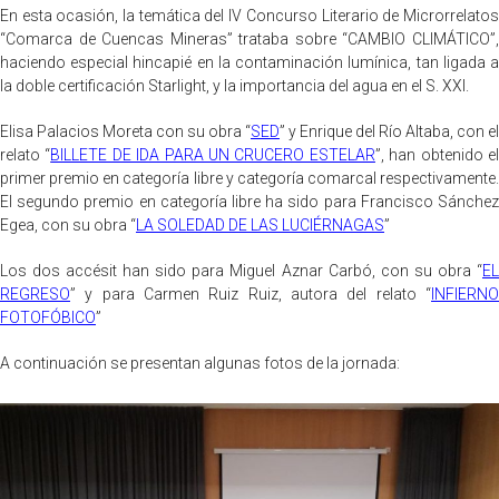
En esta ocasión, la temática del IV Concurso Literario de Microrrelatos
“Comarca de Cuencas Mineras” trataba sobre “CAMBIO CLIMÁTICO”,
haciendo especial hincapié en la contaminación lumínica, tan ligada a
la doble certificación Starlight, y la importancia del agua en el S. XXI.
Elisa Palacios Moreta con su obra “
SED
” y Enrique del Río Altaba, con el
relato “
BILLETE DE IDA PARA UN CRUCERO ESTELAR
”, han obtenido e
primer premio en categoría libre y categoría comarcal respectivamente.
El segundo premio en categoría libre ha sido para Francisco Sánchez
Egea, con su obra “
LA SOLEDAD DE LAS LUCIÉRNAGAS
”
Los dos accésit han sido para Miguel Aznar Carbó, con su obra “
EL
REGRESO
” y para Carmen Ruiz Ruiz, autora del relato “
I
NFIERNO
FOTOFÓBICO
”
A continuación se presentan algunas fotos de la jornada: