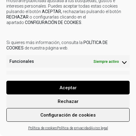
mostrarte publicidad ajustada a tus búsquedas, gustos e
intereses personales. Puedes aceptar todas estas cookies
pulsando el botón
ACEPTAR,
rechazarlas pulsando el botón
RECHAZAR
o configurarlas clicando en el
apartado
CONFIGURACIÓN DE COOKIES
.
© 2019
COMARCA CUENCAS MINERAS
| Todos los derechos
reservados.
Aviso legal
Política de Privacidad
Uso de
Si quieres más información, consulta la
POLÍTICA DE
cookies
Actividades de tratamiento
COOKIES
de nuestra página web.
Funcionales
Siempre activo
Marketing
Marketi
Aceptar
Rechazar
Configuración de cookies
Política de cookies
Política de privacidad
Aviso legal