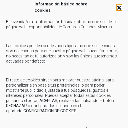
Información básica sobre
cookies
Bienvenida/o a la información básica sobre las cookies de la
página web responsabilidad de Comarca Cuencas Mineras.
Related Posts
Las cookies pueden ser de varios tipos: las cookies técnicas
Mayo 23, 2024
-
Cultura
son necesarias para que nuestra página web pueda funcionar,
no necesitan de tu autorización y son las únicas que tenemos
CULTURA: Musethica (música clásica) en municipios
activadas por defecto.
de la comarca
Durante esta semana, están teniendo lugar sesiones de Musethica en
diferentes municipios de nuestra comarca. El concepto de Musethica,
El resto de cookies sirven para mejorar nuestra página, para
pionero a nivel mundial, es...
personalizarla en base a tus preferencias, o para poder
mostrarte publicidad ajustada a tus búsquedas, gustos e
intereses personales. Puedes aceptar todas estas cookies
Agosto 25, 2020
pulsando el botón
-
Comarca
ACEPTAR,
-
Turismo
rechazarlas pulsando el botón
RECHAZAR
o configurarlas clicando en el
COMARCA: KASE O en Cuencas Mineras
apartado
CONFIGURACIÓN DE COOKIES
.
Compartir... Facebook Twitter Email Whatsapp Linkedin