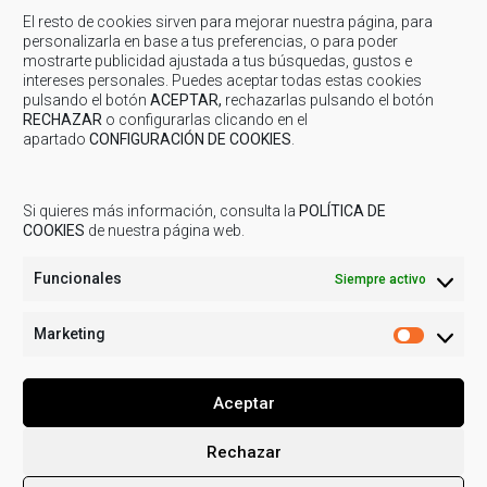
El resto de cookies sirven para mejorar nuestra página, para
personalizarla en base a tus preferencias, o para poder
Diciembre 7, 2022
-
Comarca
-
Concurso
mostrarte publicidad ajustada a tus búsquedas, gustos e
intereses personales. Puedes aceptar todas estas cookies
COMARCA: Día institucional y entrega de premios
pulsando el botón
ACEPTAR,
rechazarlas pulsando el botón
COMARCA: Día institucional y entrega de premios El día 3 de diciembre
RECHAZAR
o configurarlas clicando en el
apartado
CONFIGURACIÓN DE COOKIES
.
de 2022, Día Institucional de la Comarca, se entregaron los premios
de...
Si quieres más información, consulta la
POLÍTICA DE
COOKIES
de nuestra página web.
Funcionales
Siempre activo
Marketing
Marketi
Aceptar
Rechazar
© 2019
COMARCA CUENCAS MINERAS
| Todos los derechos