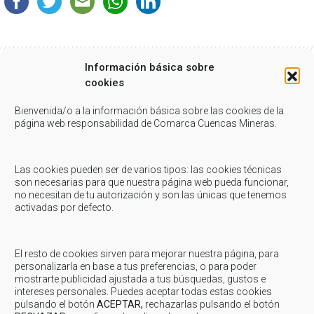
Información básica sobre
cookies
Related Posts
Bienvenida/o a la información básica sobre las cookies de la
página web responsabilidad de Comarca Cuencas Mineras.
Abril 25, 2019
-
Comarca
-
Starlight
-
Turismo
Las cookies pueden ser de varios tipos: las cookies técnicas
COMARCA: Celebración de la Noche Mundial en
son necesarias para que nuestra página web pueda funcionar,
Defensa de la Luz de las Estrellas
no necesitan de tu autorización y son las únicas que tenemos
Este viernes 26 de abril, Comarca Cuencas Mineras va a promover la
activadas por defecto.
celebración de la Noche Mundial en Defensa de la Luz de las...
El resto de cookies sirven para mejorar nuestra página, para
Marzo 18, 2019
-
Comarca
personalizarla en base a tus preferencias, o para poder
mostrarte publicidad ajustada a tus búsquedas, gustos e
COMARCA: Acto-reunión sobre facturación de
intereses personales. Puedes aceptar todas estas cookies
electricidad y gas
pulsando el botón
ACEPTAR,
rechazarlas pulsando el botón