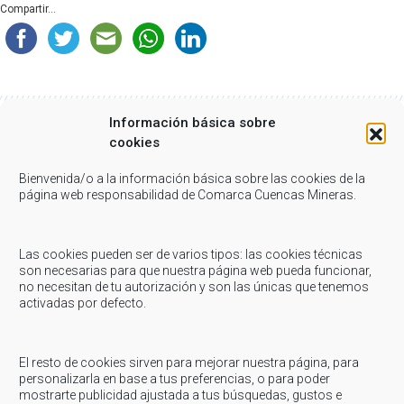
Compartir...
Información básica sobre
cookies
Related Posts
Bienvenida/o a la información básica sobre las cookies de la
página web responsabilidad de Comarca Cuencas Mineras.
Marzo 18, 2019
-
Comarca
Las cookies pueden ser de varios tipos: las cookies técnicas
COMARCA: Acto-reunión sobre facturación de
son necesarias para que nuestra página web pueda funcionar,
electricidad y gas
no necesitan de tu autorización y son las únicas que tenemos
La Comarca de Cuencas Mineras organiza, desde la Oficina de Informa
activadas por defecto.
al Consumidor, un acto sobre la facturación de electricidad y gas. Dich
reunión tendrá...
El resto de cookies sirven para mejorar nuestra página, para
personalizarla en base a tus preferencias, o para poder
Enero 20, 2026
-
Solidaridad
mostrarte publicidad ajustada a tus búsquedas, gustos e