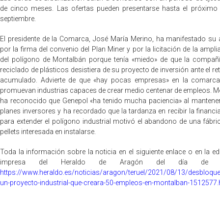
de cinco meses. Las ofertas pueden presentarse hasta el próximo
septiembre.
El presidente de la Comarca, José María Merino, ha manifestado su a
por la firma del convenio del Plan Miner y por la licitación de la ampli
del polígono de Montalbán porque tenía «miedo» de que la compañ
reciclado de plásticos desistiera de su proyecto de inversión ante el re
acumulado. Advierte de que «hay pocas empresas» en la comarc
promuevan industrias capaces de crear medio centenar de empleos. M
ha reconocido que Genepol «ha tenido mucha paciencia» al mantene
planes inversores y ha recordado que la tardanza en recibir la financi
para extender el polígono industrial motivó el abandono de una fábri
pellets interesada en instalarse.
Toda la información sobre la noticia en el siguiente enlace o en la ed
impresa del Heraldo de Aragón del día de h
https://www.heraldo.es/noticias/aragon/teruel/2021/08/13/desbloqu
un-proyecto-industrial-que-creara-50-empleos-en-montalban-1512577.