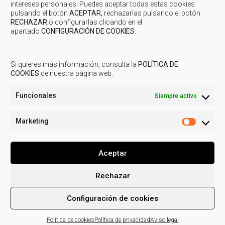
intereses personales. Puedes aceptar todas estas cookies
COMARCA: Minuto de silencio en memoria de las
pulsando el botón
ACEPTAR,
rechazarlas pulsando el botón
víctimas del accidente en Adamuz
RECHAZAR
o configurarlas clicando en el
apartado
CONFIGURACIÓN DE COOKIES
.
COMARCA: Minuto de silencio en memoria de las víctimas del accidente
Adamuz La Comarca de Cuencas Mineras ha guardado esta mañana a l
Si quieres más información, consulta la
POLÍTICA DE
COOKIES
de nuestra página web.
Funcionales
Siempre activo
Marketing
Marketi
Aceptar
Rechazar
© 2019
COMARCA CUENCAS MINERAS
| Todos los derechos
Configuración de cookies
reservados.
Aviso legal
Política de Privacidad
Uso de
cookies
Actividades de tratamiento
Política de cookies
Política de privacidad
Aviso legal