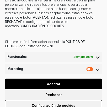
El resto de cookies sirven para mejorar nuestra página, para
personalizarla en base a tus preferencias, o para poder
mostrarte publicidad ajustada a tus búsquedas, gustos e
Junio 7, 2023
-
Turismo
intereses personales. Puedes aceptar todas estas cookies
pulsando el botón
ACEPTAR,
rechazarlas pulsando el botón
TURISMO: Feria del Azafrán de Monreal del Campo
RECHAZAR
o configurarlas clicando en el
apartado
CONFIGURACIÓN DE COOKIES
.
TURISMO: Feria del Azafrán de Monreal del Campo Cuencas Mineras,
ha sido en esta III edición de la Feria del Azafrán de Monreal del...
Si quieres más información, consulta la
POLÍTICA DE
COOKIES
de nuestra página web.
Funcionales
Siempre activo
Marketing
Marketi
Aceptar
Rechazar
© 2019
COMARCA CUENCAS MINERAS
| Todos los derechos
Configuración de cookies
reservados.
Aviso legal
Política de Privacidad
Uso de