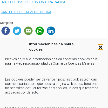
TRÍPTICO E INSCRIPCIÓN PINTURA RÁPIDA
CARTEL XIX CERTAMEN PINTURA
Compartir...
Información básica sobre
cookies
Bienvenida/o a la información básica sobre las cookies de la
página web responsabilidad de Comarca Cuencas Mineras.
Related Posts
Las cookies pueden ser de varios tipos: las cookies técnicas
Julio 21, 2023
-
Consumo
son necesarias para que nuestra página web pueda funcionar,
no necesitan de tu autorización y son las únicas que tenemos
CONSUMO: Cuidado con los correos fraudulentos
activadas por defecto.
CONSUMO: Cuidado con los correos fraudulentos Desde la Oficina de
información al Consumidor de la Comarca Cuencas Mineras, se
publica la siguiente información, que...