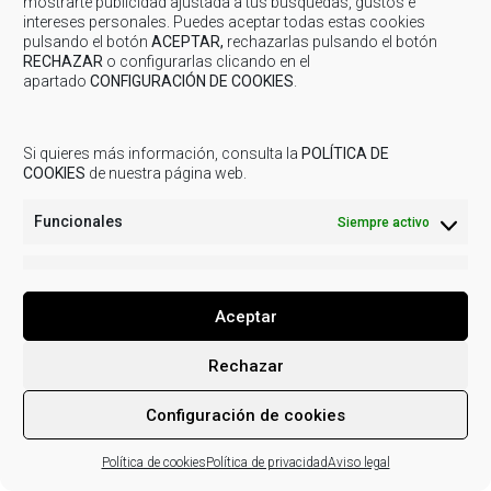
mostrarte publicidad ajustada a tus búsquedas, gustos e
intereses personales. Puedes aceptar todas estas cookies
pulsando el botón
ACEPTAR,
rechazarlas pulsando el botón
RECHAZAR
o configurarlas clicando en el
apartado
CONFIGURACIÓN DE COOKIES
.
© 2019
COMARCA CUENCAS MINERAS
| Todos los derechos
reservados.
Aviso legal
Política de Privacidad
Uso de
Si quieres más información, consulta la
POLÍTICA DE
cookies
Actividades de tratamiento
COOKIES
de nuestra página web.
Funcionales
Siempre activo
Marketing
Marketi
Aceptar
Rechazar
Configuración de cookies
Política de cookies
Política de privacidad
Aviso legal