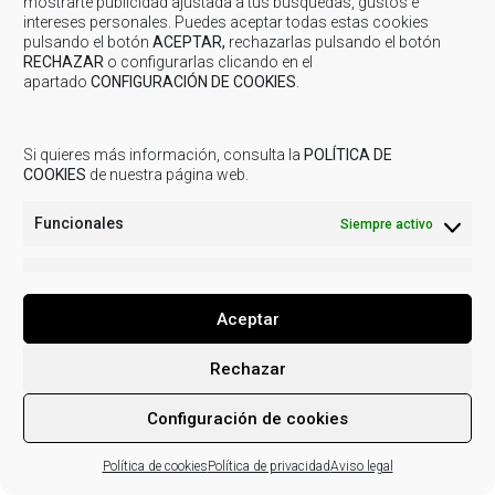
mostrarte publicidad ajustada a tus búsquedas, gustos e
intereses personales. Puedes aceptar todas estas cookies
pulsando el botón
ACEPTAR,
rechazarlas pulsando el botón
RECHAZAR
o configurarlas clicando en el
apartado
CONFIGURACIÓN DE COOKIES
.
© 2019
COMARCA CUENCAS MINERAS
| Todos los derechos
reservados.
Aviso legal
Política de Privacidad
Uso de
Si quieres más información, consulta la
POLÍTICA DE
cookies
Actividades de tratamiento
COOKIES
de nuestra página web.
Funcionales
Siempre activo
Marketing
Marketi
Aceptar
Rechazar
Configuración de cookies
Política de cookies
Política de privacidad
Aviso legal