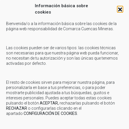
Información básica sobre
cookies
Bienvenida/o a la información básica sobre las cookies de la
Related Posts
página web responsabilidad de Comarca Cuencas Mineras.
Octubre 4, 2023
-
Juventud
Las cookies pueden ser de varios tipos: las cookies técnicas
son necesarias para que nuestra página web pueda funcionar,
JUVENTUD: Inquietos, un proyecto de voluntariado
no necesitan de tu autorización y son las únicas que tenemos
muy especial
activadas por defecto.
JUVENTUD: Inquietos, un proyecto de voluntariado muy especial
Nace«Inquietos» en la comarca de Cuencas Mineras. Desde el servicio
comarcal de juventud se pone en marcha...
El resto de cookies sirven para mejorar nuestra página, para
personalizarla en base a tus preferencias, o para poder
mostrarte publicidad ajustada a tus búsquedas, gustos e
Junio 11, 2020
-
Deportes
intereses personales. Puedes aceptar todas estas cookies
pulsando el botón
ACEPTAR,
rechazarlas pulsando el botón
DEPORTES: Suspensión de la Semana Deportiva
RECHAZAR
o configurarlas clicando en el
Verano 2020
apartado
CONFIGURACIÓN DE COOKIES
.
Compartir... Facebook Twitter Email Whatsapp Linkedin