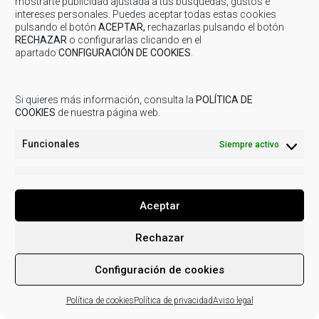
mostrarte publicidad ajustada a tus búsquedas, gustos e
intereses personales. Puedes aceptar todas estas cookies
pulsando el botón
ACEPTAR,
rechazarlas pulsando el botón
RECHAZAR
o configurarlas clicando en el
apartado
CONFIGURACIÓN DE COOKIES
.
© 2019
COMARCA CUENCAS MINERAS
| Todos los derechos
reservados.
Aviso legal
Política de Privacidad
Uso de
Si quieres más información, consulta la
POLÍTICA DE
cookies
Actividades de tratamiento
COOKIES
de nuestra página web.
Funcionales
Siempre activo
Marketing
Marketi
Aceptar
Rechazar
Configuración de cookies
Política de cookies
Política de privacidad
Aviso legal