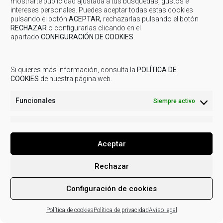
mostrarte publicidad ajustada a tus búsquedas, gustos e
intereses personales. Puedes aceptar todas estas cookies
pulsando el botón
ACEPTAR,
rechazarlas pulsando el botón
RECHAZAR
o configurarlas clicando en el
apartado
CONFIGURACIÓN DE COOKIES
.
© 2019
COMARCA CUENCAS MINERAS
| Todos los derechos
reservados.
Aviso legal
Política de Privacidad
Uso de
Si quieres más información, consulta la
POLÍTICA DE
cookies
Actividades de tratamiento
COOKIES
de nuestra página web.
Funcionales
Siempre activo
Marketing
Marketi
Aceptar
Rechazar
Configuración de cookies
Política de cookies
Política de privacidad
Aviso legal