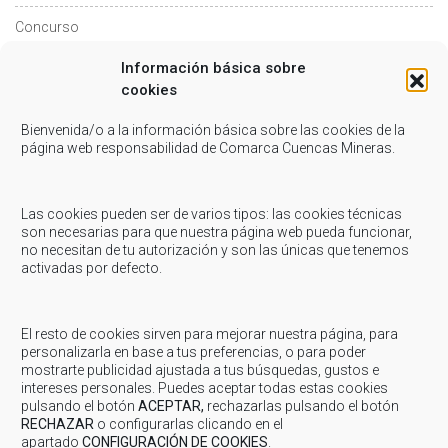
Concurso
Información básica sobre
Consumo
cookies
Cultura
Bienvenida/o a la información básica sobre las cookies de la
página web responsabilidad de Comarca Cuencas Mineras.
Deportes
Empleo
Las cookies pueden ser de varios tipos: las cookies técnicas
son necesarias para que nuestra página web pueda funcionar,
IAM
no necesitan de tu autorización y son las únicas que tenemos
activadas por defecto.
Juventud
Ofycumi
El resto de cookies sirven para mejorar nuestra página, para
personalizarla en base a tus preferencias, o para poder
Patrimonio
mostrarte publicidad ajustada a tus búsquedas, gustos e
intereses personales. Puedes aceptar todas estas cookies
Servicios Sociales
pulsando el botón
ACEPTAR,
rechazarlas pulsando el botón
RECHAZAR
o configurarlas clicando en el
apartado
CONFIGURACIÓN DE COOKIES
.
Solidaridad