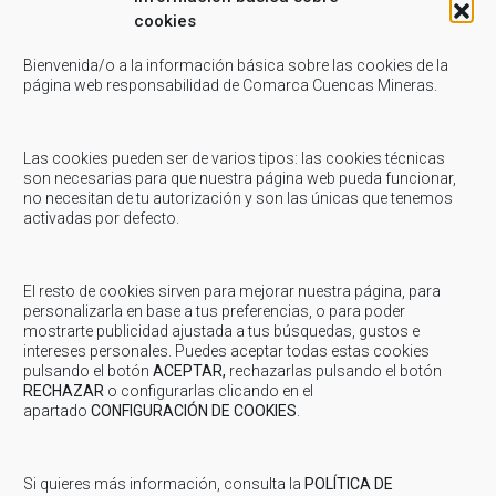
cookies
Bienvenida/o a la información básica sobre las cookies de la
Related Posts
página web responsabilidad de Comarca Cuencas Mineras.
Junio 1, 2021
-
Comarca
Las cookies pueden ser de varios tipos: las cookies técnicas
son necesarias para que nuestra página web pueda funcionar,
COMARCA: Contratación monitores semana
no necesitan de tu autorización y son las únicas que tenemos
deportiva verano 2021
activadas por defecto.
Compartir...FacebookTwitterEmailWhatsappLinkedin
El resto de cookies sirven para mejorar nuestra página, para
Mayo 13, 2024
-
Consumo
personalizarla en base a tus preferencias, o para poder
mostrarte publicidad ajustada a tus búsquedas, gustos e
CONSUMO: Charla informativa «COMPRAS SEGURAS
intereses personales. Puedes aceptar todas estas cookies
POR INTERNET»
pulsando el botón
ACEPTAR,
rechazarlas pulsando el botón
CONSUMO: Charla informativa «COMPRAS SEGURAS POR INTERNET»
RECHAZAR
o configurarlas clicando en el
apartado
CONFIGURACIÓN DE COOKIES
.
El Departamento de Consumo de la Comarca de Cuencas Mineras ha
organizado varias charlas informativas de información...
Si quieres más información, consulta la
POLÍTICA DE