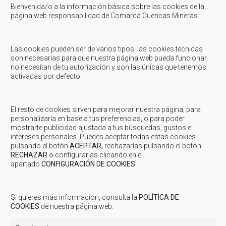
Bienvenida/o a la información básica sobre las cookies de la
página web responsabilidad de Comarca Cuencas Mineras.
Marzo 3, 2025
-
Uncategorized
JUVENTUD: Presenta la Exposición Mostrando Sin
Las cookies pueden ser de varios tipos: las cookies técnicas
Filtros
son necesarias para que nuestra página web pueda funcionar,
no necesitan de tu autorización y son las únicas que tenemos
JUVENTUD: Presenta la Exposición Mostrando Sin Filtros El Servicio
activadas por defecto.
Comarcal de Juventud de Cuencas Mineras ha presentado la
Exposición Mostrando Sin Filtros, un proyecto...
El resto de cookies sirven para mejorar nuestra página, para
personalizarla en base a tus preferencias, o para poder
Agosto 20, 2024
-
Uncategorized
mostrarte publicidad ajustada a tus búsquedas, gustos e
intereses personales. Puedes aceptar todas estas cookies
JUVENTUD: Mostrando Sin Filtros
pulsando el botón
ACEPTAR,
rechazarlas pulsando el botón
JUVENTUD: Mostrando Sin Filtros Mostrando Sin Filtros un proyecto
RECHAZAR
o configurarlas clicando en el
apartado
CONFIGURACIÓN DE COOKIES
.
con mucha Alma que se realiza desde Juventud Cuencas Mineras
Desde el Servicio Comarcal de...
Si quieres más información, consulta la
POLÍTICA DE
COOKIES
de nuestra página web.