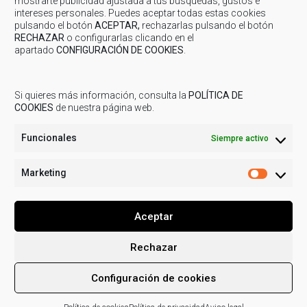
mostrarte publicidad ajustada a tus búsquedas, gustos e
intereses personales. Puedes aceptar todas estas cookies
pulsando el botón
ACEPTAR,
rechazarlas pulsando el botón
Inscripciones
RECHAZAR
o configurarlas clicando en el
apartado
CONFIGURACIÓN DE COOKIES
.
Ya se han completado las inscripciones para esta actividad.
Si quieres más información, consulta la
POLÍTICA DE
Compartir...
COOKIES
de nuestra página web.
Funcionales
Siempre activo
Marketing
Marketi
Aceptar
Rechazar
© 2019
COMARCA CUENCAS MINERAS
| Todos los derechos
Configuración de cookies
reservados.
Aviso legal
Política de Privacidad
Uso de
cookies
Actividades de tratamiento