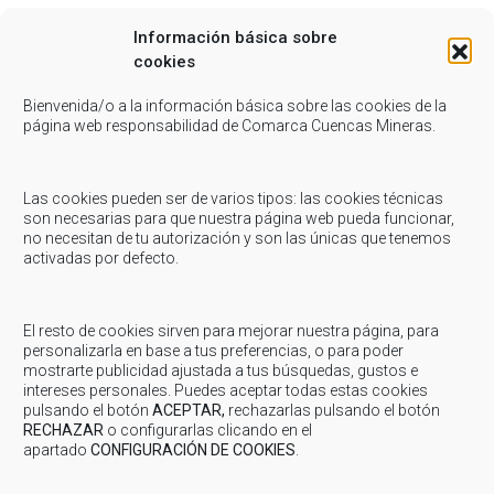
Información básica sobre
Consumo
cookies
Cultura
Bienvenida/o a la información básica sobre las cookies de la
página web responsabilidad de Comarca Cuencas Mineras.
Deportes
Empleo
Las cookies pueden ser de varios tipos: las cookies técnicas
son necesarias para que nuestra página web pueda funcionar,
IAM
no necesitan de tu autorización y son las únicas que tenemos
activadas por defecto.
Juventud
Ofycumi
El resto de cookies sirven para mejorar nuestra página, para
personalizarla en base a tus preferencias, o para poder
Patrimonio
mostrarte publicidad ajustada a tus búsquedas, gustos e
intereses personales. Puedes aceptar todas estas cookies
Servicios Sociales
pulsando el botón
ACEPTAR,
rechazarlas pulsando el botón
RECHAZAR
o configurarlas clicando en el
apartado
CONFIGURACIÓN DE COOKIES
.
Solidaridad