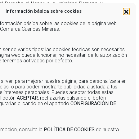
 Derecho al Honor, a la Intimidad Personal y
Información básica sobre cookies
er informado de todo lo referente a la actividad
información básica sobre las cookies de la página web
e Comarca Cuencas Mineras.
 la actividad o cualquier trámite que derive de
ser de varios tipos: las cookies técnicas son necesarias
gina web pueda funcionar, no necesitan de tu autorización
ue tenemos activadas por defecto.
 sirven para mejorar nuestra página, para personalizarla en
cias, o para poder mostrarte publicidad ajustada a tus
e intereses personales. Puedes aceptar todas estas
el botón
ACEPTAR,
rechazarlas pulsando el botón
gurarlas clicando en el apartado
CONFIGURACIÓN DE
rmación, consulta la
POLÍTICA DE COOKIES
de nuestra