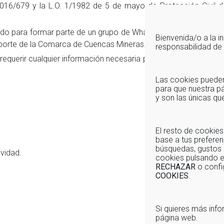
6/679 y la L.O. 1/1982 de 5 de mayo de Protección Civil del
icado para formar parte de un grupo de Whatsapp, con el fin de s
Bienvenida/o a la 
deporte de la Comarca de Cuencas Mineras.
responsabilidad d
uerir cualquier información necesaria para poder llevar a cabo
Las cookies pueden 
para que nuestra pá
y son las únicas q
El resto de cookies
base a tus preferen
búsquedas, gustos 
ividad.
cookies pulsando 
RECHAZAR
o confi
COOKIES
.
Si quieres más info
página web.