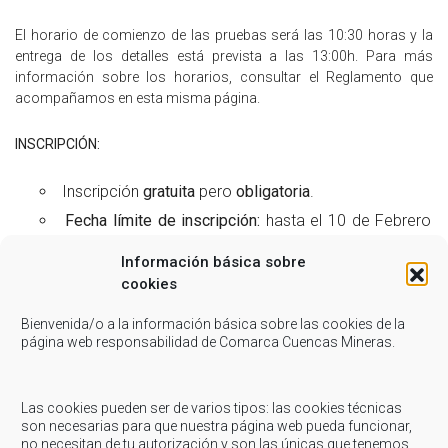
El horario de comienzo de las pruebas será las 10:30 horas y la
entrega de los detalles está prevista a las 13:00h. Para más
información sobre los horarios, consultar el Reglamento que
acompañamos en esta misma página.
INSCRIPCIÓN:
Inscripción
gratuita
pero
obligatoria
.
Fecha límite de inscripción:
hasta el 10 de Febrero
hasta las 23:59 h
Información básica sobre
cookies
Bienvenida/o a la información básica sobre las cookies de la
Autorizo y acepto las condiciones:
página web responsabilidad de Comarca Cuencas Mineras.
(1) He leído y acepto las condiciones que establece
Las cookies pueden ser de varios tipos: las cookies técnicas
el
Reglamento
son necesarias para que nuestra página web pueda funcionar,
(2)
Autorizo a la Comarca de Cuencas Mineras a
no necesitan de tu autorización y son las únicas que tenemos