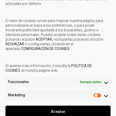
poder utilizar la imagen de los usuarios para redes
activadas por defecto.
sociales. (Según el Reglamento de Protección de
Datos de 2016/679 y la L.O. 1/1982 de 5 de mayo de
El resto de cookies sirven para mejorar nuestra página, para
Protección Civil del Derecho al Honor, a la Intimidad
personalizarla en base a tus preferencias, o para poder
Personal y Familiar y a la Propia Imagen).
mostrarte publicidad ajustada a tus búsquedas, gustos e
intereses personales. Puedes aceptar todas estas cookies
pulsando el botón
ACEPTAR,
rechazarlas pulsando el botón
Inscripciones
RECHAZAR
o configurarlas clicando en el
apartado
CONFIGURACIÓN DE COOKIES
.
Las inscripciones están cerradas para esta actividad.
Si quieres más información, consulta la
POLÍTICA DE
Compartir...
COOKIES
de nuestra página web.
Funcionales
Siempre activo
Marketing
Marketi
Aceptar