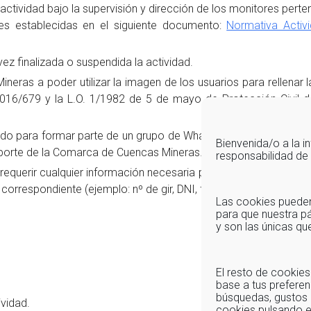
a actividad bajo la supervisión y dirección de los monitores perte
es
establecidas en el siguiente documento:
Normativa Activ
ez finalizada o suspendida la actividad.
ras a poder utilizar la imagen de los usuarios para rellenar la
6/679 y la L.O. 1/1982 de 5 de mayo de Protección Civil del
icado para formar parte de un grupo de Whatsapp, con el fin de s
Bienvenida/o a la 
deporte de la Comarca de Cuencas Mineras.
responsabilidad d
uerir cualquier información necesaria para poder llevar a cabo
 correspondiente (ejemplo: nº de gir, DNI, fecha de nacimiento, …
Las cookies pueden 
para que nuestra pá
y son las únicas q
El resto de cookies
base a tus preferen
búsquedas, gustos 
ividad.
cookies pulsando 