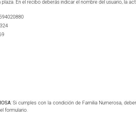
 plaza. En el recibo deberás indicar el nombre del usuario, la act
2594020880
2324
69
ROSA:
Si cumples con la condición de Familia Numerosa, deberá
del formulario.