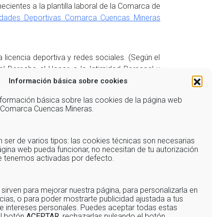
necientes a la plantilla laboral de la Comarca de
idades Deportivas Comarca Cuencas Mineras
 licencia deportiva y redes sociales. (Según el
 Derecho al Honor, a la Intimidad Personal y
Información básica sobre cookies
er informado de todo lo referente a la actividad
información básica sobre las cookies de la página web
e Comarca Cuencas Mineras.
 la actividad o cualquier trámite que derive de
)
ser de varios tipos: las cookies técnicas son necesarias
gina web pueda funcionar, no necesitan de tu autorización
ue tenemos activadas por defecto.
 sirven para mejorar nuestra página, para personalizarla en
cias, o para poder mostrarte publicidad ajustada a tus
e intereses personales. Puedes aceptar todas estas
el botón
ACEPTAR,
rechazarlas pulsando el botón