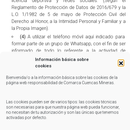
licencia deportiva y redes sociales. (Según el
Reglamento de Protección de Datos de 2016/679 y la
L.O. 1/1982 de 5 de mayo de Protección Civil del
Derecho al Honor, a la Intimidad Personal y Familiar y a
la Propia Imagen).
(4)
A utilizar el teléfono móvil aquí indicado para
formar parte de un grupo de Whatsapp, con el fin de ser
informado de todo lo referente a la actividad de
inscripción y todo lo relevante con el deporte de la
Información básica sobre
Comarca de Cuencas Mineras.
cookies
(5)
A la Comarca de Cuencas Mineras a requerir
Bienvenida/o a la información básica sobre las cookies de la
cualquier información necesaria para poder llevar a
página web responsabilidad de Comarca Cuencas Mineras.
cabo la actividad o cualquier trámite que derive de ésta
al centro escolar o a la administración correspondiente
(ejemplo: nº de gir, DNI, fecha de nacimiento, …)
Las cookies pueden ser de varios tipos: las cookies técnicas
son necesarias para que nuestra página web pueda funcionar,
(6)
He leído y acepto la
Declaración Responsable
no necesitan de tu autorización y son las únicas que tenemos
(7)
Me comprometo a cumplir las medidas de
activadas por defecto.
prevención y protección frente al COVID-19 indicadas