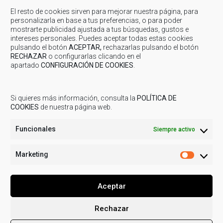
en el siguiente
Protocolo
que se ha elaborado desde el
El resto de cookies sirven para mejorar nuestra página, para
Departamento de Deportes de la Comarca de Cuencas
personalizarla en base a tus preferencias, o para poder
Mineras.
mostrarte publicidad ajustada a tus búsquedas, gustos e
intereses personales. Puedes aceptar todas estas cookies
pulsando el botón
ACEPTAR,
rechazarlas pulsando el botón
Inscripciones
RECHAZAR
o configurarlas clicando en el
apartado
CONFIGURACIÓN DE COOKIES
.
Las inscripciones están cerradas para esta actividad.
Si quieres más información, consulta la
POLÍTICA DE
Compartir...
COOKIES
de nuestra página web.
Funcionales
Siempre activo
Marketing
Marketi
Aceptar
Rechazar
© 2019
COMARCA CUENCAS MINERAS
| Todos los derechos