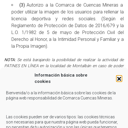
(3)
Autorizo a la Comarca de Cuencas Mineras a
poder utilizar la imagen de los usuarios para rellenar la
licencia deportiva y redes sociales. (Según el
Reglamento de Protección de Datos de 2016/679 y la
L.O. 1/1982 de 5 de mayo de Protección Civil del
Derecho al Honor, a la Intimidad Personal y Familiar y a
la Propia Imagen).
NOTA:
Se está barajando la posibilidad de realizar la actividad de
PATINES EN LÍNEA en la localidad de Montalbán en caso de poder
formar un grupo suficiente. En caso de estar interesado en la
Información básica sobre
actividad, contactar con el Servicio Comarcal de Deportes.
cookies
NOTA:
PARA LAS SIGUIENTES ACTIVIDADES, CONSULTAR
Bienvenida/o a la información básica sobre las cookies de la
DISPONIBILIDAD EN EL SERVICIO COMARCAL DE DEPORTES:
página web responsabilidad de Comarca Cuencas Mineras.
UTRILLAS – PATINES 2014/2015
(
Inscripciones
Las cookies pueden ser de varios tipos: las cookies técnicas
cerradas
. Más información en el Servicio Comarcal de
son necesarias para que nuestra página web pueda funcionar,
Deportes)
no necesitan de tu autorización y son las únicas que tenemos