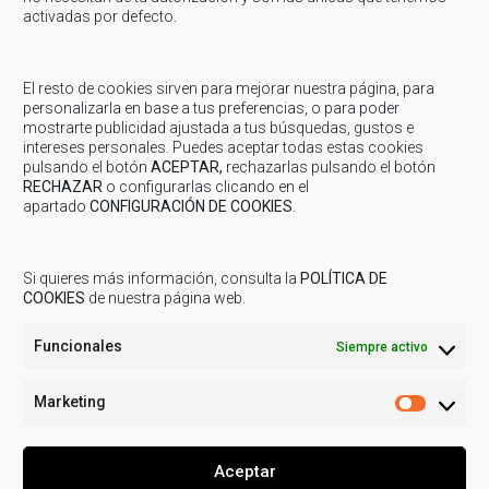
Martes y Jueves de 16:15 a 17:15 h
activadas por defecto.
UTRILLAS – PATINES 2013/2012
(
Inscripciones
cerradas
. Más información en el Servicio Comarcal de
El resto de cookies sirven para mejorar nuestra página, para
Deportes)
personalizarla en base a tus preferencias, o para poder
Lunes y Miércoles de 17:30 a 18:30 h
mostrarte publicidad ajustada a tus búsquedas, gustos e
intereses personales. Puedes aceptar todas estas cookies
pulsando el botón
ACEPTAR,
rechazarlas pulsando el botón
Inscripciones
RECHAZAR
o configurarlas clicando en el
apartado
CONFIGURACIÓN DE COOKIES
.
Las inscripciones están cerradas para esta actividad.
Si quieres más información, consulta la
POLÍTICA DE
Compartir...
COOKIES
de nuestra página web.
Funcionales
Siempre activo
Marketing
Marketi
Aceptar