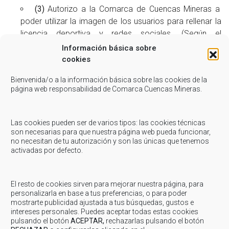
(3)
Autorizo a la Comarca de Cuencas Mineras a
poder utilizar la imagen de los usuarios para rellenar la
licencia deportiva y redes sociales. (Según el
Reglamento de Protección de Datos de 2016/679 y la
Información básica sobre
L.O. 1/1982 de 5 de mayo de Protección Civil del
cookies
Derecho al Honor, a la Intimidad Personal y Familiar y a
Bienvenida/o a la información básica sobre las cookies de la
la Propia Imagen).
página web responsabilidad de Comarca Cuencas Mineras.
NOTA: Para inscripciones nuevas, preguntar
disponibilidad de Plazas y Horarios
(Servicio
Las cookies pueden ser de varios tipos: las cookies técnicas
son necesarias para que nuestra página web pueda funcionar,
Comarcal de Deportes: 978-756-795, Extensión
no necesitan de tu autorización y son las únicas que tenemos
5).
activadas por defecto.
El resto de cookies sirven para mejorar nuestra página, para
personalizarla en base a tus preferencias, o para poder
mostrarte publicidad ajustada a tus búsquedas, gustos e
intereses personales. Puedes aceptar todas estas cookies
pulsando el botón
ACEPTAR,
rechazarlas pulsando el botón
Inscripciones